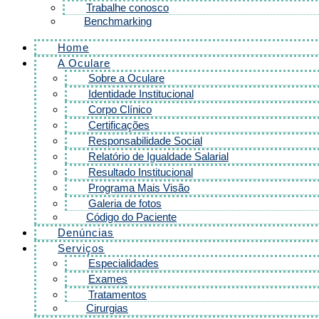
Trabalhe conosco
Benchmarking
Home
A Oculare
Sobre a Oculare
Identidade Institucional
Corpo Clínico
Certificações
Responsabilidade Social
Relatório de Igualdade Salarial
Resultado Institucional
Programa Mais Visão
Galeria de fotos
Código do Paciente
Denúncias
Serviços
Especialidades
Exames
Tratamentos
Cirurgias