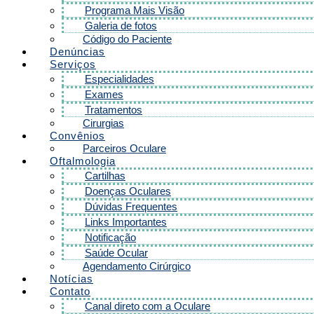
Programa Mais Visão
Galeria de fotos
Código do Paciente
Denúncias
Serviços
Especialidades
Exames
Tratamentos
Cirurgias
Convênios
Parceiros Oculare
Oftalmologia
Cartilhas
Doenças Oculares
Dúvidas Frequentes
Links Importantes
Notificação
Saúde Ocular
Agendamento Cirúrgico
Notícias
Contato
Canal direto com a Oculare