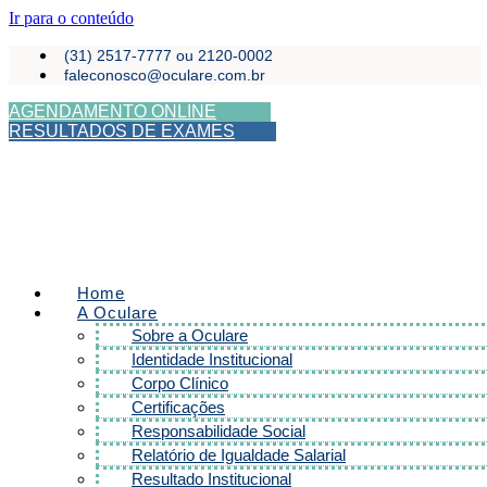
Ir para o conteúdo
(31) 2517-7777 ou 2120-0002
faleconosco@oculare.com.br
AGENDAMENTO ONLINE
RESULTADOS DE EXAMES
Home
A Oculare
Sobre a Oculare
Identidade Institucional
Corpo Clínico
Certificações
Responsabilidade Social
Relatório de Igualdade Salarial
Resultado Institucional