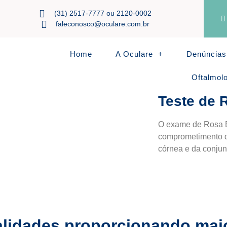
(31) 2517-7777 ou 2120-0002
faleconosco@oculare.com.br
Home
A Oculare
Denúncias
Oftalmol
Teste de 
O exame de Rosa B
comprometimento da
córnea e da conjun
lidades proporcionando maio