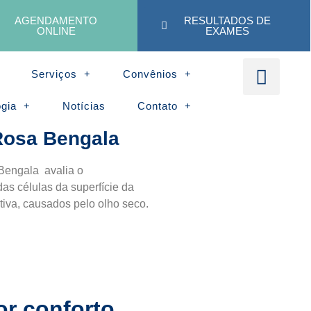
AGENDAMENTO
RESULTADOS DE
ONLINE
EXAMES
Serviços
Convênios
ogia
Notícias
Contato
Rosa Bengala
engala avalia o
s células da superfície da
tiva, causados pelo olho seco.
r conforto