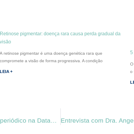
Retinose pigmentar: doença rara causa perda gradual da
visão
5
A retinose pigmentar é uma doença genética rara que
compromete a visão de forma progressiva. A condição
O
LEIA +
o 
L
Oculare realiza atendimento oftalmológico periódico na Dataprev