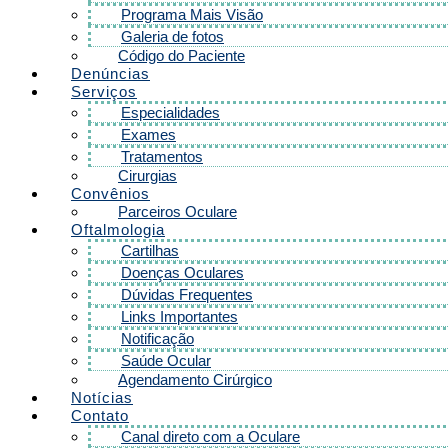
Programa Mais Visão
Galeria de fotos
Código do Paciente
Denúncias
Serviços
Especialidades
Exames
Tratamentos
Cirurgias
Convênios
Parceiros Oculare
Oftalmologia
Cartilhas
Doenças Oculares
Dúvidas Frequentes
Links Importantes
Notificação
Saúde Ocular
Agendamento Cirúrgico
Notícias
Contato
Canal direto com a Oculare