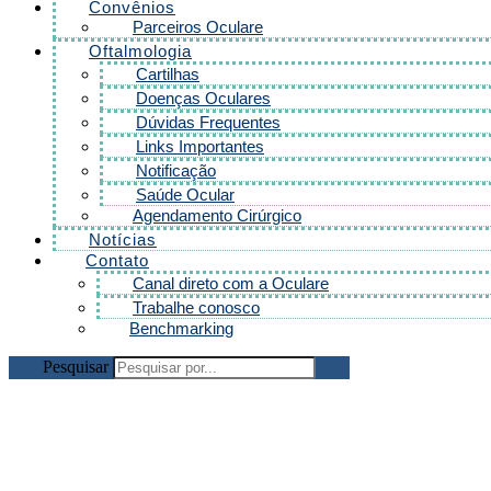
Convênios
Parceiros Oculare
Oftalmologia
Cartilhas
Doenças Oculares
Dúvidas Frequentes
Links Importantes
Notificação
Saúde Ocular
Agendamento Cirúrgico
Notícias
Contato
Canal direto com a Oculare
Trabalhe conosco
Benchmarking
Pesquisar