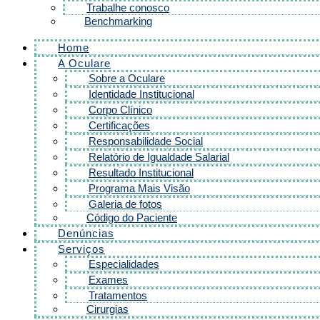
Trabalhe conosco
Benchmarking
Home
A Oculare
Sobre a Oculare
Identidade Institucional
Corpo Clínico
Certificações
Responsabilidade Social
Relatório de Igualdade Salarial
Resultado Institucional
Programa Mais Visão
Galeria de fotos
Código do Paciente
Denúncias
Serviços
Especialidades
Exames
Tratamentos
Cirurgias