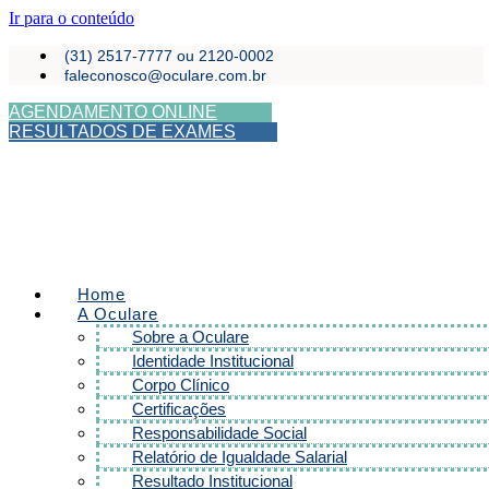
Ir para o conteúdo
(31) 2517-7777 ou 2120-0002
faleconosco@oculare.com.br
AGENDAMENTO ONLINE
RESULTADOS DE EXAMES
Home
A Oculare
Sobre a Oculare
Identidade Institucional
Corpo Clínico
Certificações
Responsabilidade Social
Relatório de Igualdade Salarial
Resultado Institucional