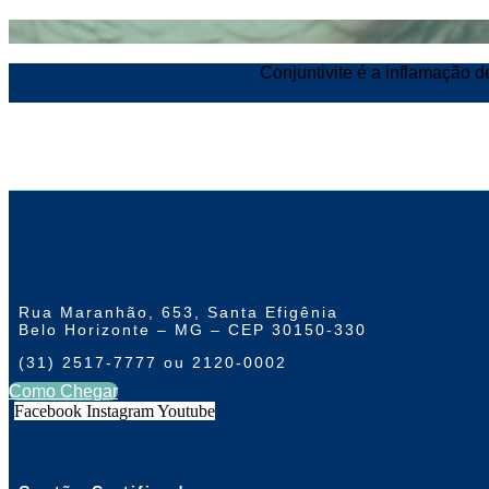
Conjuntivite é a inflamação d
Rua Maranhão, 653, Santa Efigênia
Belo Horizonte – MG – CEP 30150-330
(31) 2517-7777 ou 2120-0002
Como Chegar
Facebook
Instagram
Youtube