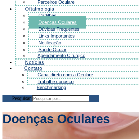
Parceiros Oculare
Oftalmologia
Cartilhas
Doenças Oculares
Dúvidas Frequentes
Links Importantes
Notificação
Saúde Ocular
Agendamento Cirúrgico
Notícias
Contato
Canal direto com a Oculare
Trabalhe conosco
Benchmarking
Pesquisar
Doenças Oculares