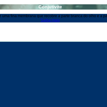
Conjutivite
e uma fina membrana que recobre a parte branca do olho e a pa
Saiba mais