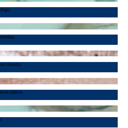
longo.
olvidos.
 no mundo.
ervo óptico.
.