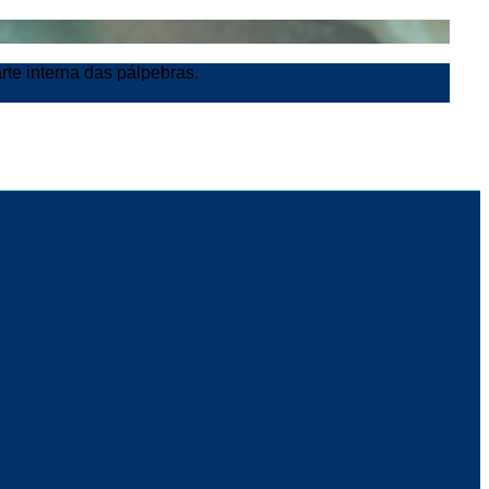
rte interna das pálpebras.