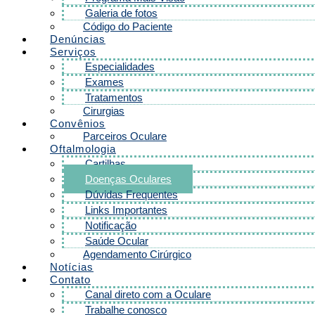
Galeria de fotos
Código do Paciente
Denúncias
Serviços
Especialidades
Exames
Tratamentos
Cirurgias
Convênios
Parceiros Oculare
Oftalmologia
Cartilhas
Doenças Oculares
Dúvidas Frequentes
Links Importantes
Notificação
Saúde Ocular
Agendamento Cirúrgico
Notícias
Contato
Canal direto com a Oculare
Trabalhe conosco