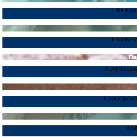
Na miopia
É a princip
De
A DMRI é cons
É a principal c
A ca