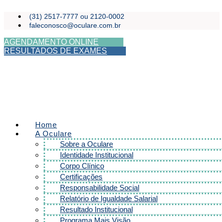
Ir
(31) 2517-7777 ou 2120-0002
para
faleconosco@oculare.com.br
o
conteúdo
AGENDAMENTO ONLINE
RESULTADOS DE EXAMES
Home
A Oculare
Sobre a Oculare
Identidade Institucional
Corpo Clínico
Certificações
Responsabilidade Social
Relatório de Igualdade Salarial
Resultado Institucional
Programa Mais Visão