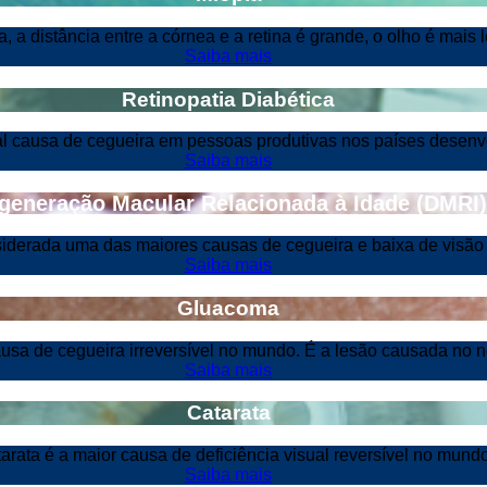
, a distância entre a córnea e a retina é grande, o olho é mais 
Saiba mais
Retinopatia Diabética
al causa de cegueira em pessoas produtivas nos países desenv
Saiba mais
generação Macular Relacionada à Idade (DMRI)
iderada uma das maiores causas de cegueira e baixa de visão
Saiba mais
Gluacoma
ausa de cegueira irreversível no mundo. É a lesão causada no n
Saiba mais
Catarata
tarata é a maior causa de deficiência visual reversível no mundo
Saiba mais