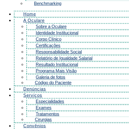
Benchmarking
Home
A Oculare
Sobre a Oculare
Identidade Institucional
Corpo Clínico
Certificações
Responsabilidade Social
Relatório de Igualdade Salarial
Resultado Institucional
Programa Mais Visão
Galeria de fotos
Código do Paciente
Denúncias
Serviços
Especialidades
Exames
Tratamentos
Cirurgias
Convênios